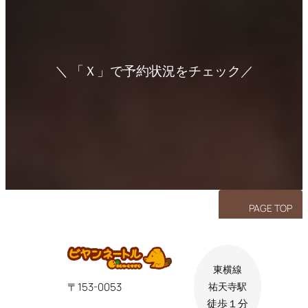
の
健
康
マ
＼ 「Ｘ」で予約状況をチェック／
ニ
ア
ア
ア
イ
イ
イ
ア
コ
コ
コ
院
ン
ン
ン
リ
リ
リ
長
ン
ン
ン
ク
ク
ク
の
食
事
PAGE TOP
東横線
〒153-0053
祐天寺駅
徒歩１分