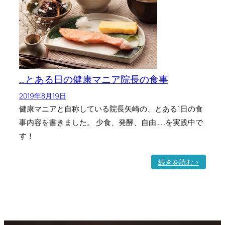
ー
グ
ル
ト
レ
シ
…とある日の健康マニア院長の食事
ピ
2019年8月19日
健康マニアと自称している院長矢崎の、とある1日の食
事内容を書きました。 少食、発酵、自由……を実践中で
す！
:
続きを読む >
…
と
あ
る
日