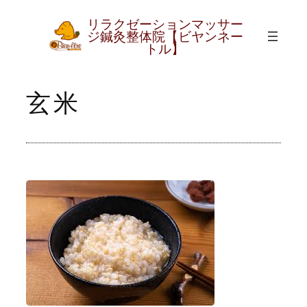
リラクゼーションマッサー
内
グ
ジ鍼灸整体院【ビヤンネー
ル
容
トル】
ー
を
プ
ス
玄米
リ
キ
ン
ッ
ク
プ