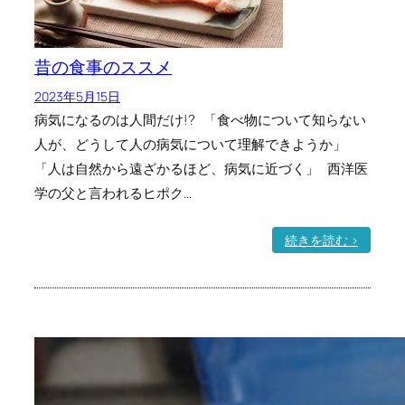
昔の食事のススメ
2023年5月15日
病気になるのは人間だけ!? 「食べ物について知らない
人が、どうして人の病気について理解できようか」
「人は自然から遠ざかるほど、病気に近づく」 西洋医
学の父と言われるヒポク…
:
続きを読む >
昔
の
食
事
の
ス
ス