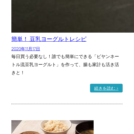
簡単！ 豆乳ヨーグルトレシピ
2020年11月17日
毎日買う必要なし！誰でも簡単にできる「ビヤンネー
トル流豆乳ヨーグルト」を作って、腸も家計も活き活
きと！
:
続きを読む >
簡
単
！
豆
乳
ヨ