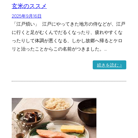
玄米のススメ
2025年9月16日
「江戸煩い」 江戸にやってきた地方の侍などが、江戸
に行くと足がむくんでだるくなったり、疲れやすくな
ったりして体調が悪くなる、しかし故郷へ帰るとケロ
リと治ったことからこの名前がつきました。…
:
続きを読む >
玄
米
の
ス
ス
メ