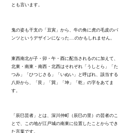
とも言います。
鬼の姿も干支の「丑寅」から、牛の角に虎の毛皮のパ
ンツというデザインになった……のかもしれません。
東西南北が子・卯・午・酉に配当されるのに加えて、
北東・南東・南西・北西はそれぞれ「うしとら」「た
つみ」「ひつじさる」「いぬい」と呼ばれ、該当する
八卦から、「艮」「巽」「坤」「乾」の字をあてま
す。
「辰巳芸者」とは、深川仲町（辰巳の里）の芸者のこ
とで、この地が江戸城の南東に位置したことからでき
た言葉です。