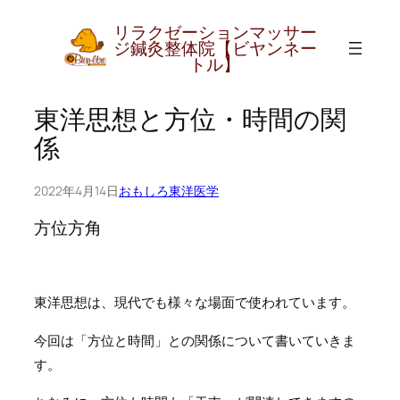
内
リラクゼーションマッサー
容
ジ鍼灸整体院【ビヤンネー
グ
トル】
を
ル
ス
ー
東洋思想と方位・時間の関
キ
プ
ッ
係
リ
プ
ン
2022年4月14日
おもしろ東洋医学
ク
方位方角
東洋思想は、現代でも様々な場面で使われています。
今回は「方位と時間」との関係について書いていきま
す。