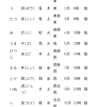
東
う
卯(ボウ)
兎
木
東
2月
6時
陰
東南
たつ
辰(シン)
竜
土
3月
8時
陽
東
南南
み
巳(シ)
蛇
火
4月
10時
陰
東
うま
午(ゴ)
馬
火
南
5月
12時
陽
ひつ
南南
未(ビ)
羊
土
6月
14時
陰
じ
西
西南
さる
申(シン)
猿
金
7月
16時
陽
西
とり
酉(ユウ)
鶏
金
西
8月
18時
陰
戌(ジュ
西北
いぬ
犬
土
9月
20時
陽
ツ)
西
北北
い
亥(ガイ)
猪
水
10月
22時
陰
西