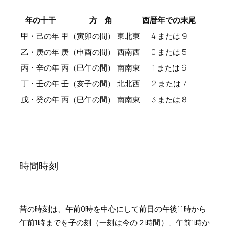
年の十干
方 角
西暦年での末尾
甲・己の年
甲（寅卯の間）
東北東
4 または 9
乙・庚の年
庚（申酉の間）
西南西
0 または 5
丙・辛の年
丙（巳午の間）
南南東
1 または 6
丁・壬の年
壬（亥子の間）
北北西
2 または 7
戊・癸の年
丙（巳午の間）
南南東
3 または 8
時間時刻
昔の時刻は、午前0時を中心にして前日の午後11時から
午前1時までを子の刻（一刻は今の２時間）、午前1時か