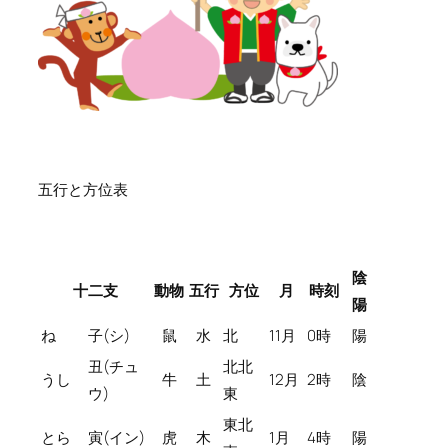
五行と方位表
陰
十二支
動物
五行
方位
月
時刻
陽
ね
子(シ)
鼠
水
北
11月
0時
陽
丑(チュ
北北
うし
牛
土
12月
2時
陰
ウ)
東
東北
とら
寅(イン)
虎
木
1月
4時
陽