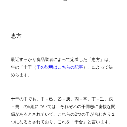
恵方
最近すっかり食品業者によって定着した「恵方」は、
年の「十干（
干の説明はこちらの記事
）」によって決
めらます。
十干の中でも、甲－己、乙－庚、丙－辛、丁－壬、戊
－癸 の5組については、それぞれの干同志に密接な関
係があるとされていて、これらの2つの干が合わさり１
つになるとされており、これを「干合」と言います。