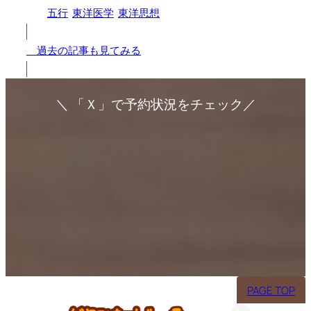
五行
東洋医学
東洋思想
過去の記事も見てみる
＼ 「Ｘ」で予約状況をチェック／
ア
イ
コ
ア
ン
イ
リ
コ
ン
ア
ン
ク
イ
リ
コ
ン
ン
PAGE TOP
ク
リ