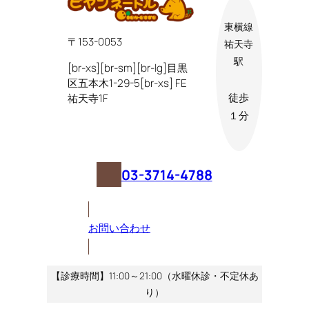
ン
東横線
ク
〒153-0053
祐天寺
駅
[br-xs][br-sm][br-lg]目黒
区五本木1-29-5[br-xs] FE
祐天寺1F
徒歩
１分
03-3714-4788
お問い合わせ
【診療時間】11:00～21:00（水曜休診・不定休あ
り）