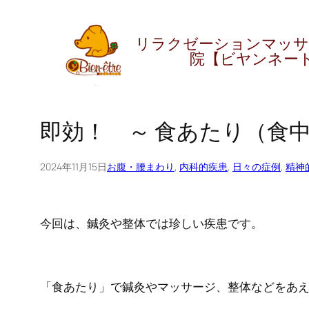
内
グ
リラクゼーションマッサ
ル
容
院【ビヤンネー
ー
を
プ
ス
リ
キ
ン
即効！ ～ 食あたり（食
ッ
ク
プ
2024年11月15日
お腹・腰まわり
, 
内科的疾患
, 
日々の症例
, 
精神
今回は、鍼灸や整体では珍しい疾患です。
「食あたり」で鍼灸やマッサージ、整体などをあ