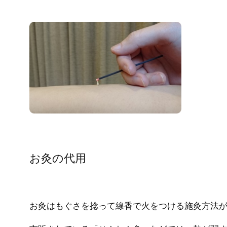
お灸の代用
お灸はもぐさを捻って線香で火をつける施灸方法