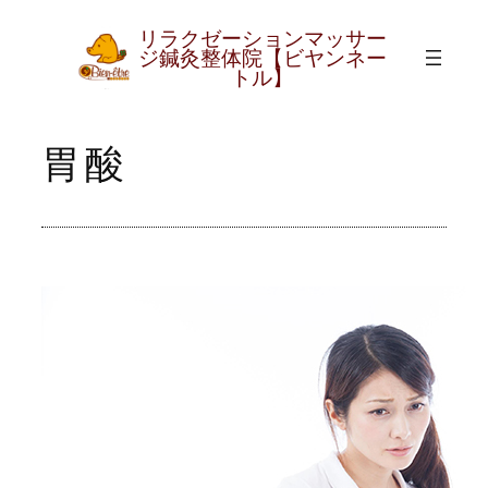
リラクゼーションマッサー
内
グ
ジ鍼灸整体院【ビヤンネー
ル
容
トル】
ー
を
プ
ス
胃酸
リ
キ
ン
ッ
ク
プ