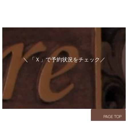
日
本
人
に
多
い
『
胃
』
＼ 「Ｘ」で予約状況をチェック／
の
ア
ア
ア
イ
イ
イ
悩
コ
コ
コ
み
ン
ン
ン
リ
リ
リ
ン
ン
ン
ク
ク
ク
PAGE TOP