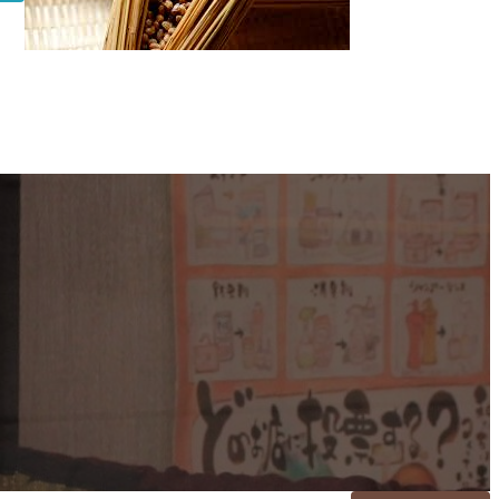
納
豆
最
強
伝
説