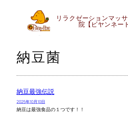
内
グ
リラクゼーションマッサ
ル
容
院【ビヤンネー
ー
を
プ
ス
リ
キ
ン
納豆菌
ッ
ク
プ
納豆最強伝説
2025年10月10日
納豆は最強食品の１つです！！