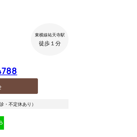
東横線
祐天寺駅
徒歩１分
4788
せ
曜休診・不定休あり）