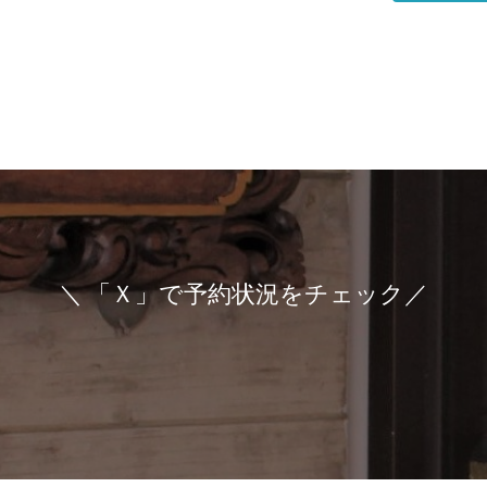
＼ 「Ｘ」で予約状況をチェック／
ア
ア
ア
イ
イ
イ
コ
コ
コ
ン
ン
ン
リ
リ
リ
ン
ン
ン
ク
ク
ク