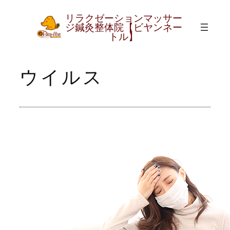
リラクゼーションマッサー
内
グ
ジ鍼灸整体院【ビヤンネー
ル
容
トル】
ー
を
プ
ス
ウイルス
リ
キ
ン
ッ
ク
プ