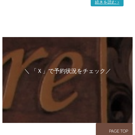
:
続きを読む >
新
型
コ
ロ
ナ
ウ
イ
ル
ス
＼ 「Ｘ」で予約状況をチェック／
の
ア
ア
ア
イ
イ
イ
考
コ
コ
コ
察
ン
ン
ン
リ
リ
リ
ン
ン
ン
ク
ク
ク
PAGE TOP