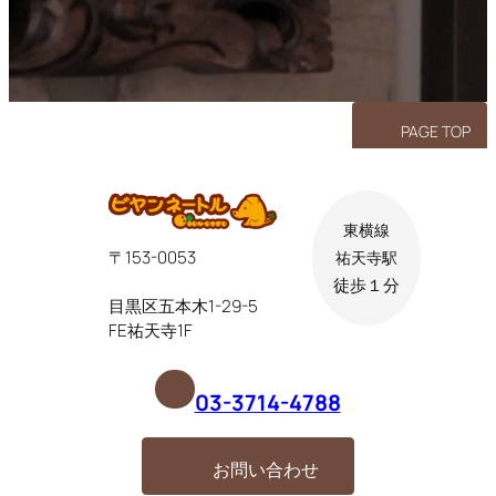
リ
リ
リ
ン
ン
ン
ク
ク
ク
PAGE TOP
東横線
〒153-0053
祐天寺駅
徒歩１分
目黒区五本木1-29-5
FE祐天寺1F
03-3714-4788
お問い合わせ