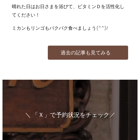
晴れた日はお日さまを浴びて、ビタミンＤを活性化し
てください！
ミカンもリンゴもバクバク食べましょう(^^)/
過去の記事も見てみる
＼ 「Ｘ」で予約状況をチェック／
ア
ア
ア
イ
イ
イ
コ
コ
コ
ン
ン
ン