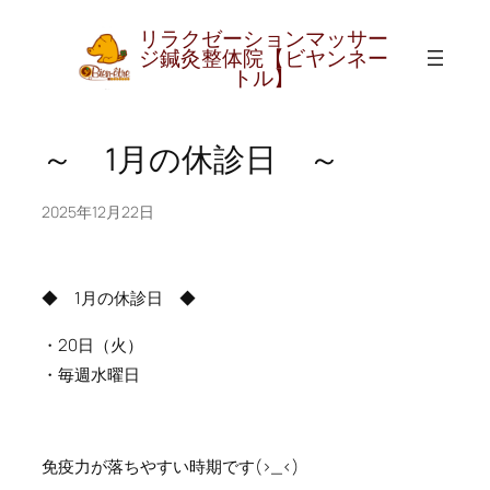
リラクゼーションマッサー
内
グ
ジ鍼灸整体院【ビヤンネー
ル
容
トル】
ー
を
プ
ス
～ 1月の休診日 ～
リ
キ
ン
ッ
ク
2025年12月22日
プ
◆ 1月の休診日 ◆
・20日（火）
・毎週水曜日
免疫力が落ちやすい時期です(>_<)